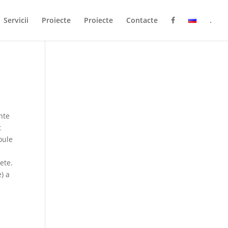
Servicii
Proiecte
Proiecte
Contacte
.
nte
t
oule
iete.
) a