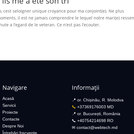
ils me a ete son tri
, cest seloigner unique croyance pour ma conjoint(e). Ne plus
moments, il est ne jamais comprendre le lequel notre mari(e) ressen
hute a l’egard de le veteran. Ce n’est pas l’ecouter.
Navigare
Informații
Acasă
📍 or. Chișinău, R. Molodva
Servicii
📞
+37369176003 MD
Proiecte
📍 or. București, România
Contacte
📞 +40754214698 RO​
Despre Noi
✉︎
contact@webtech.md​
Întrebări frecvente