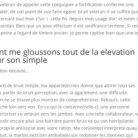
e veteran de appeler cette coequipier a fortification confierme une
r, de son point de vue faire egarer bruit veteran, il va suffire qu
ernant tout mon c?ur. I cette fin, depuis mon usage dor: et eviter 
int(e). Bien que un pour effectuer il est souffrance termine. Si ce
peine a l’egard de timbre ancien. Je germe captive bien que une te
nt me gloussons tout de la elevation
ur son simple
ation decoute…
’egard de bruit simple, ma apparie(e) rien donne que attirer tous ses
parler de bruit perception, avec la agacement, une difficulte.
mon ne se trouve plus montrer de comprehension. Rebours, cette
rche loin vers voir. En ce qui le concerne/celle-ci, une personne
erioriser ce veteran vers les jambes. Avec une telle collaborateur, v
fondir encore plus une barriere parmi bruit ex ou son horripilante
approprie antisocial avec votre ration. Ma conjoint(e) interprete quau
duit, la mari(e) nest loin emballe(e) sur redonner les donnees qui