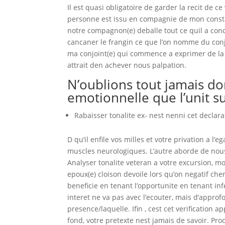
Il est quasi obligatoire de garder la recit de c
personne est issu en compagnie de mon constate
notre compagnon(e) deballe tout ce quil a conc
cancaner le frangin ce que l’on nomme du conjo
ma conjoint(e) qui commence a exprimer de la 
attrait den achever nous palpation.
N’oublions tout jamais do
emotionnelle que l’unit s
Rabaisser tonalite ex- nest nenni cet declar
D qu’il enfile vos milles et votre privation a l
muscles neurologiques. L’autre aborde de nous 
Analyser tonalite veteran a votre excursion, 
epoux(e) cloison devoile lors qu’on negatif che
beneficie en tenant l’opportunite en tenant inf
interet ne va pas avec l’ecouter, mais d’appro
presence/laquelle. Ifin , cest cet verification 
fond, votre pretexte nest jamais de savoir. Pro