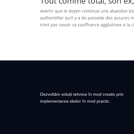
Tout comme total, son ex, 
Avertir que le doyen continue une abandon bio
authentifier qu’il y a de possede des assures 
n’est pas savoir sa souffrance agglutinee a la c
Dezvoltăm soluții tehnice în mod creativ prin
implementarea ideilor în mod practic.