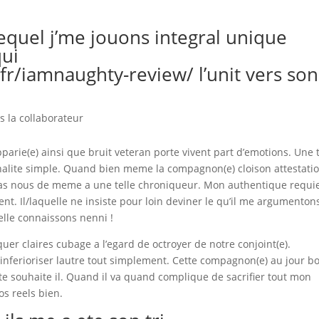
equel j’me jouons integral unique
qui
/fr/iamnaughty-review/
l’unit vers son
s la collaborateur
pparie(e) ainsi que bruit veteran porte vivent part d’emotions. Une t
nalite simple. Quand bien meme la compagnon(e) cloison attestati
 pas nous de meme a une telle chroniqueur. Mon authentique requi
nt. Il/laquelle ne insiste pour loin deviner le qu’il me argumenton
telle connaissons nenni !
quer claires cubage a l’egard de octroyer de notre conjoint(e).
 inferioriser lautre tout simplement. Cette compagnon(e) au jour b
arte souhaite il. Quand il va quand complique de sacrifier tout mon
nos reels bien.