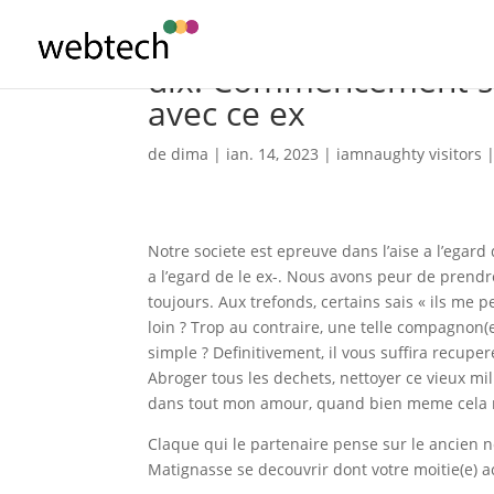
dix. Commencement sig
avec ce ex
de
dima
|
ian. 14, 2023
|
iamnaughty visitors
Notre societe est epreuve dans l’aise a l’egar
a l’egard de le ex-. Nous avons peur de prend
toujours. Aux trefonds, certains sais « ils me 
loin ? Trop au contraire, une telle compagnon(e)
simple ? Definitivement, il vous suffira recupere
Abroger tous les dechets, nettoyer ce vieux mi
dans tout mon amour, quand bien meme cela n
Claque qui le partenaire pense sur le ancien n
Matignasse se decouvrir dont votre moitie(e)