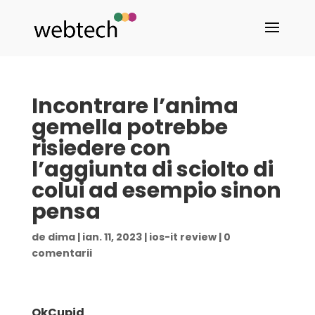
Incontrare l’anima
gemella potrebbe
risiedere con
l’aggiunta di sciolto di
colui ad esempio sinon
pensa
de
dima
|
ian. 11, 2023
|
ios-it review
|
0
comentarii
OkCupid