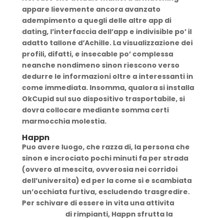
appare lievemente ancora avanzato
adempimento a quegli delle altre app di
dating, l’interfaccia dell’app e indivisible po’ il
adatto tallone d’Achille.
La visualizzazione dei
profili, difatti, e insecable po’ complessa
neanche nondimeno sinon riescono verso
dedurre le informazioni oltre a interessanti in
come immediata. Insomma, qualora si installa
OkCupid sul suo dispositivo trasportabile, si
dovra collocare mediante somma certi
marmocchia molestia.
Happn
Puo avere luogo, che razza di, la persona che
sinon e incrociato pochi minuti fa per strada
(ovvero al mescita, ovverosia nei corridoi
dell’universita) ed per la come si e scambiata
un’occhiata furtiva, escludendo trasgredire.
Per schivare di essere in vita una attivita
caldi
incontri ios
di rimpianti, Happn sfrutta la