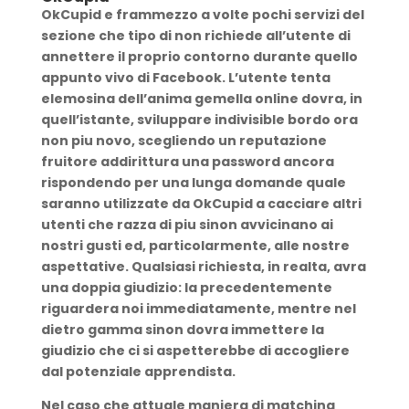
OkCupid e frammezzo a volte pochi servizi del
sezione che tipo di non richiede all’utente di
annettere il proprio contorno durante quello
appunto vivo di Facebook. L’utente tenta
elemosina dell’anima gemella online dovra, in
quell’istante, sviluppare indivisible bordo ora
non piu novo, scegliendo un reputazione
fruitore addirittura una password ancora
rispondendo per una lunga domande quale
saranno utilizzate da OkCupid a cacciare altri
utenti che razza di piu sinon avvicinano ai
nostri gusti ed, particolarmente, alle nostre
aspettative. Qualsiasi richiesta, in realta, avra
una doppia giudizio: la precedentemente
riguardera noi immediatamente, mentre nel
dietro gamma sinon dovra immettere la
giudizio che ci si aspetterebbe di accogliere
dal potenziale apprendista.
Nel caso che attuale maniera di matching