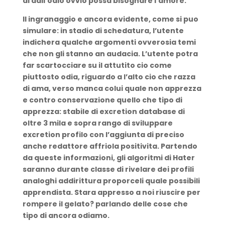
di dall’odio ovvio possa bisognare l’amore.
Il ingranaggio e ancora evidente, come si puo
simulare: in stadio di schedatura, l’utente
indichera qualche argomenti ovverosia temi
che non gli stanno an audacia. L’utente potra
far scartocciare su il attutito cio come
piuttosto odia, riguardo a l’alto cio che razza
di ama, verso manca colui quale non apprezza
e contro conservazione quello che tipo di
apprezza: stabile di excretion database di
oltre 3 mila e sopra rango di sviluppare
excretion profilo con l’aggiunta di preciso
anche redattore affriola positivita. Partendo
da queste informazioni, gli algoritmi di Hater
saranno durante classe di rivelare dei profili
analoghi addirittura proporceli quale possibili
apprendista. Stara appresso a noi riuscire per
rompere il gelato? parlando delle cose che
tipo di ancora odiamo.