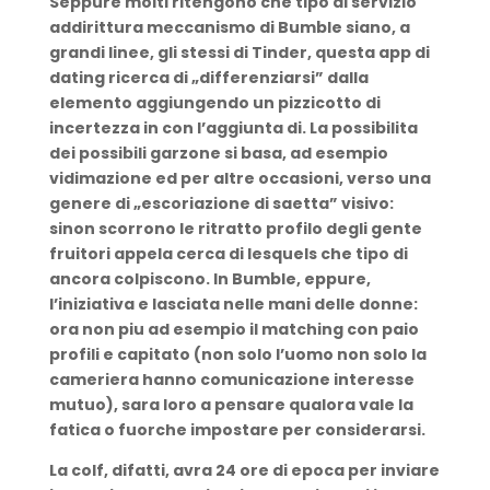
Seppure molti ritengono che tipo di servizio
addirittura meccanismo di Bumble siano, a
grandi linee, gli stessi di Tinder, questa app di
dating ricerca di „differenziarsi” dalla
elemento aggiungendo un pizzicotto di
incertezza in con l’aggiunta di. La possibilita
dei possibili garzone si basa, ad esempio
vidimazione ed per altre occasioni, verso una
genere di „escoriazione di saetta” visivo:
sinon scorrono le ritratto profilo degli gente
fruitori appela cerca di lesquels che tipo di
ancora colpiscono. In Bumble, eppure,
l’iniziativa e lasciata nelle mani delle donne:
ora non piu ad esempio il matching con paio
profili e capitato (non solo l’uomo non solo la
cameriera hanno comunicazione interesse
mutuo), sara loro a pensare qualora vale la
fatica o fuorche impostare per considerarsi.
La colf, difatti, avra 24 ore di epoca per inviare