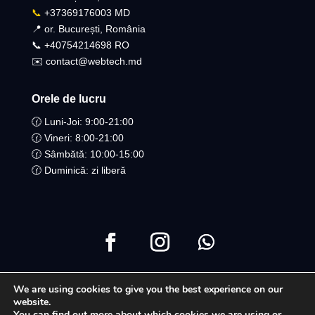
📞
+37369176003 MD
📍 or. București, România
📞 +40754214698 RO​
✉️ contact@webtech.md
Orele de lucru
🕜 Luni-Joi: 9:00-21:00
🕜 Vineri: 8:00-21:00
🕜 Sâmbătă: 10:00-15:00
🕜 Duminică: zi liberă
We are using cookies to give you the best experience on our
Copyright ©2021 Toate drepturile Rezervate | WebTech
website.
You can find out more about which cookies we are using or