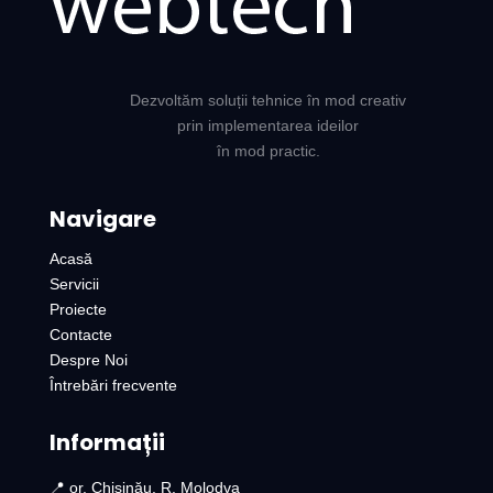
Dezvoltăm soluții tehnice în mod creativ
prin implementarea ideilor
în mod practic.
Navigare
Acasă
Servicii
Proiecte
Contacte
Despre Noi
Întrebări frecvente
Informații
📍 or. Chișinău, R. Molodva