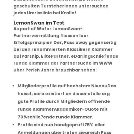
geschulten Tursteherinnen untersuchen
jedes Umrisslinie bei Kralle!
LemonSwan im Test
As part of Wafer LemonSwan-
Partnervermittlung fliessen leer
Erfolgsprinzipien Der, Pass away gegenseitig
bei den renommierten Klassikern Klammer
aufParship, ElitePartner, eDarlingschlie?ende
runde Klammer der Partnersuche im WWW
uber Perish Jahre brauchbar sehen:
Mitgliederprofile auf hochstem NiveauDas
heisst, sera existiert an dieser stelle arg
gute Profile durch Mitgliedern offnende
runde KlammerAkademiker-Quote mit
70%schlie?ende runde Klammer.
Profile sind nun handgepruft75% aller
Anmeldungen ubertreten siegreich Pass