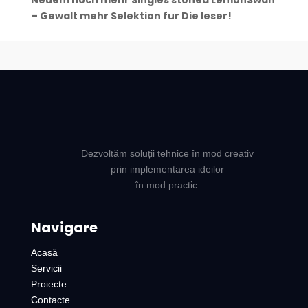
Neuem noch mehr Singles stoned LemonSwan
– Gewalt mehr Selektion fur Die leser!
Dezvoltăm soluții tehnice în mod creativ
prin implementarea ideilor
în mod practic.
Navigare
Acasă
Servicii
Proiecte
Contacte