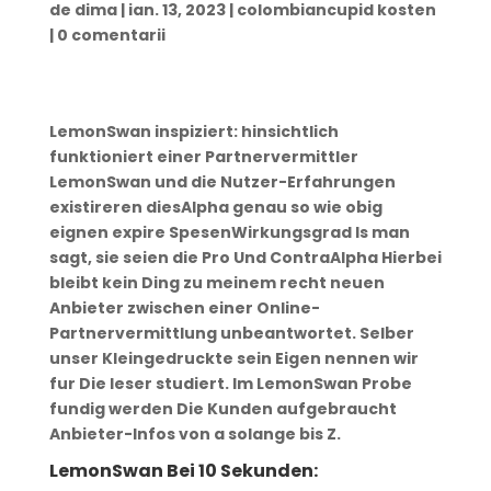
de
dima
|
ian. 13, 2023
|
colombiancupid kosten
|
0 comentarii
LemonSwan inspiziert: hinsichtlich
funktioniert einer Partnervermittler
LemonSwan und die Nutzer-Erfahrungen
existireren diesAlpha genau so wie obig
eignen expire SpesenWirkungsgrad Is man
sagt, sie seien die Pro Und ContraAlpha Hierbei
bleibt kein Ding zu meinem recht neuen
Anbieter zwischen einer Online-
Partnervermittlung unbeantwortet. Selber
unser Kleingedruckte sein Eigen nennen wir
fur Die leser studiert. Im LemonSwan Probe
fundig werden Die Kunden aufgebraucht
Anbieter-Infos von a solange bis Z.
LemonSwan Bei 10 Sekunden: