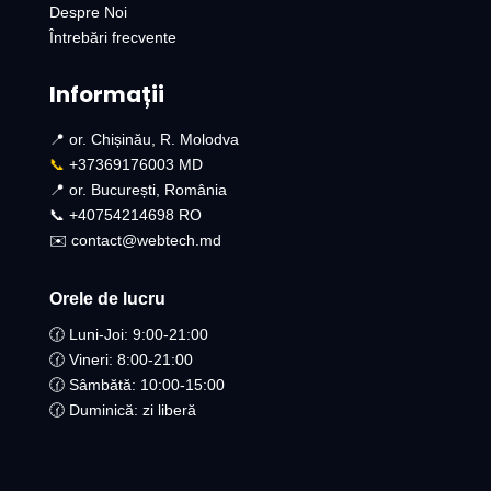
Despre Noi
Întrebări frecvente
Informații
📍 or. Chișinău, R. Molodva
📞
+37369176003 MD
📍 or. București, România
📞 +40754214698 RO​
✉️ contact@webtech.md
Orele de lucru
🕜 Luni-Joi: 9:00-21:00
🕜 Vineri: 8:00-21:00
🕜 Sâmbătă: 10:00-15:00
🕜 Duminică: zi liberă