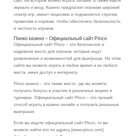
сайт, на котором можно играть онлайн, а также найти
зеркало и вход. Казино предлагает игрокам широкий
спектр игр, имеет лицензию и подчиняется строгим
правилам и нормам, чтобы обеспечить безопасность
и честность игроков.
Пинко казино – Официальный сайт Pinco
Официальный сайт Pinco – это безопасное и
надежное место для игроков, которые ищут
развлечения и возможностей для выигрыша. На этом
сайте вы можете играть в любое время и из любого
места, имея доступ к интернету.
Pinco казино – это также место, где вы можете
получать бонусы и участие в различных акциях и
турнирах. Официальный сайт Pinco – это лучший
способ играть в казино онлайн и получать реальные
выигрыши.
Если вы ищете официальный сайт Pinco, то вы
можете найти его по адресу [www.pinco.com]