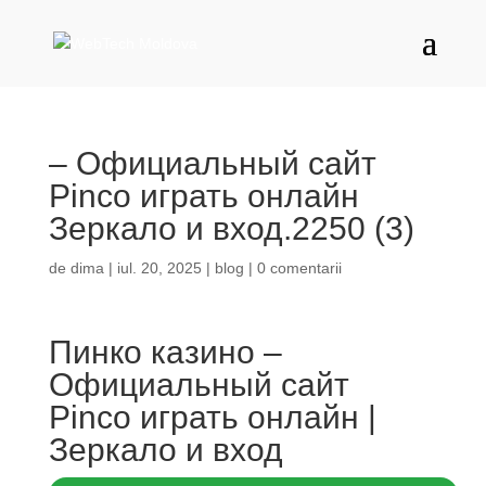
– Официальный сайт
Pinco играть онлайн
Зеркало и вход.2250 (3)
de
dima
|
iul. 20, 2025
|
blog
|
0 comentarii
Пинко казино –
Официальный сайт
Pinco играть онлайн |
Зеркало и вход