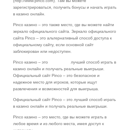
(http://www.pinco.com). Там вы можете
зарегистрироваться, получить бонусы и начать играть
в казино онлайн.
Pinco казино – это также место, где вы можете найти
зеркало официального сайта. Зеркало официального
сайта Pinco – это альтернативный способ доступа к
официальному сайту, если основной сайт
заблокирован или недоступен.
Pinco казино – это
пинко сайт
лучший способ играть в
казино онлайн и получать реальные выигрыши.
Официальный сайт Pinco – это безопасное и
надежное место для игроков, которые ищут
развлечения и возможностей для выигрыша.
Официальный сайт Pinco – это лучший способ играть
в казино онлайн и получать реальные выигрыши.
Pinco казино – это место, где вы можете играть в
любое время и из любого места, имея доступ к