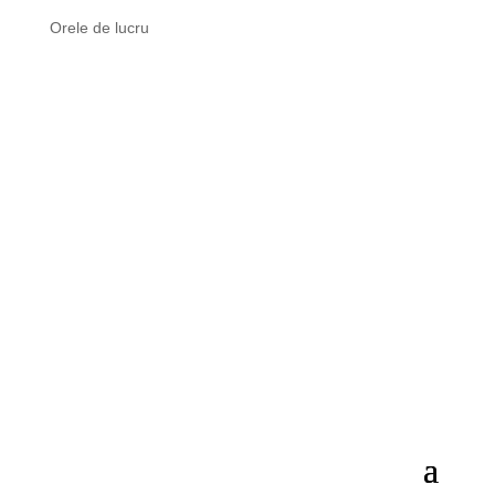
Orele de lucru
🕜 Luni-Joi: 9:00-21:00
🕜 Vineri: 8:00-21:00
🕜 Sâmbătă: 10:00-15:00
🕜 Duminică: zi liberă