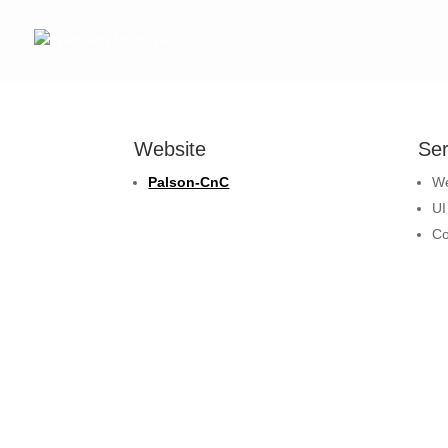
Website
Ser
Palson-CnC
We
UI
Co