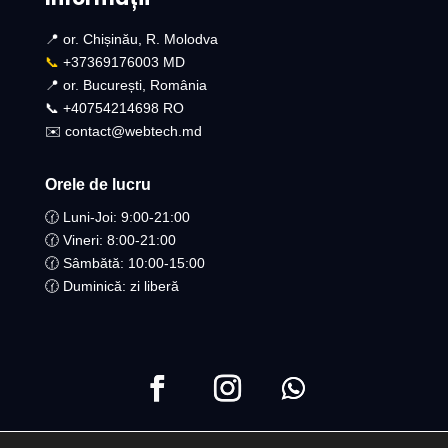
📍 or. Chișinău, R. Molodva
📞
+37369176003 MD
📍 or. București, România
📞 +40754214698 RO​
✉️ contact@webtech.md
Orele de lucru
🕜 Luni-Joi: 9:00-21:00
🕜 Vineri: 8:00-21:00
🕜 Sâmbătă: 10:00-15:00
🕜 Duminică: zi liberă