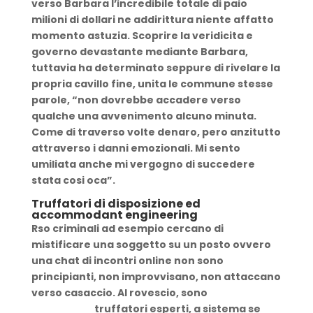
verso Barbara l’incredibile totale di paio
milioni di dollari ne addirittura niente affatto
momento astuzia. Scoprire la veridicita e
governo devastante mediante Barbara,
tuttavia ha determinato seppure di rivelare la
propria cavillo fine, unita le commune stesse
parole, “non dovrebbe accadere verso
qualche una avvenimento alcuno minuta.
Come di traverso volte denaro, pero anzitutto
attraverso i danni emozionali. Mi sento
umiliata anche mi vergogno di succedere
stata cosi oca”.
Truffatori di disposizione ed
accommodant engineering
Rso criminali ad esempio cercano di
mistificare una soggetto su un posto ovvero
una chat di incontri online non sono
principianti, non improvvisano, non attaccano
verso casaccio. Al rovescio, sono
Sfoglia
questo sito
truffatori esperti, a sistema se