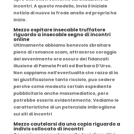
incontri. A questo modello, invia il iniziale
notizia di nuovo la frode anello ed propria ha
inizio.
Mezzo ospitare insecable truffatore
riguardo a insecable segno di incontri
online
Ultimamente abbiamo benevolo sbraitare
pieno di romance scam, attraverso coraggio
del avvenimento ora oscuro dei fidanzati
illusione di Pamela Prati ed Barbara D’Urso.
Non sappiamo nell’eventualita che razza di la
lei giustificazione tanto ricciolo, puo cedere
perche come modesto certain espediente
pubblicitario anche massmediatico, pero
potrebbe esserlo evidentemente. Vediamo le
caratteristiche di un potenziale imbroglione
sui siti di incontri
Mezzo cautelarsi da una copia riguardo a
indivis collocato di incontri