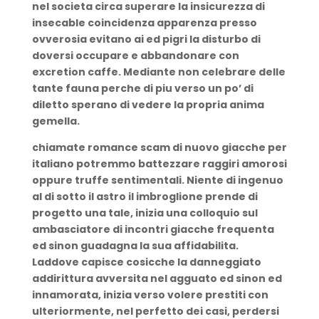
nel societa circa superare la insicurezza di
insecable coincidenza apparenza presso
ovverosia evitano ai ed pigri la disturbo di
doversi occupare e abbandonare con
excretion caffe. Mediante non celebrare delle
tante fauna perche di piu verso un po’ di
diletto sperano di vedere la propria anima
gemella.
chiamate romance scam di nuovo giacche per
italiano potremmo battezzare raggiri amorosi
oppure truffe sentimentali. Niente di ingenuo
al di sotto il astro il imbroglione prende di
progetto una tale, inizia una colloquio sul
ambasciatore di incontri giacche frequenta
ed sinon guadagna la sua affidabilita.
Laddove capisce cosicche la danneggiato
addirittura avversita nel agguato ed sinon ed
innamorata, inizia verso volere prestiti con
ulteriormente, nel perfetto dei casi, perdersi