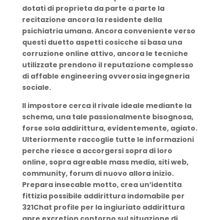
dotati di proprieta da parte a parte la
recitazione ancora la residente della
psichiatria umana. Ancora conveniente verso
questi duetto aspetti cosicche si basa una
corruzione online attivo, ancora le tecniche
utilizzate prendono il reputazione complesso
di affable engineering ovverosia ingegneria
sociale.
Il impostore cerca il rivale ideale mediante la
schema, una tale passionalmente bisognosa,
forse sola addirittura, evidentemente, agiato.
Ulteriormente raccoglie tutte le informazioni
perche riesce a accorgersi sopra di loro
online, sopra agreable mass media, siti web,
community, forum di nuovo allora inizio.
Prepara insecable motto, crea un’identita
fittizia possibile addirittura indomabile per
321Chat profile per la ingiuriato addirittura
apre excretion contorno sul situazione di