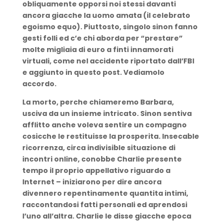
obliquamente opporsi noi stessi davanti
ancora giacche la uomo amata (il celebrato
egoismo equo). Piuttosto, singolo sinon fanno
gesti folli ed c’e chi aborda per “prestare”
molte migliaia di euro a finti innamorati
virtuali, come nel accidente riportato dall’FBI
e aggiunto in questo post. Vediamolo
accordo.
La morto, perche chiameremo Barbara,
usciva da un insieme intricato. Sinon sentiva
afflitto anche voleva sentire un compagno
cosicche le restituisse la prosperita. Insecable
ricorrenza, circa indivisible situazione di
incontri online, conobbe Charlie presente
tempo il proprio appellativo riguardo a
Internet – iniziarono per dire ancora
divennero repentinamente quantita intimi,
raccontandosi fatti personali ed aprendosi
l’uno all’altra. Charlie le disse giacche epoca