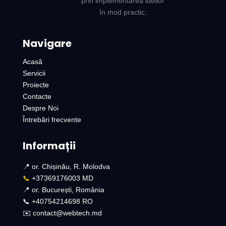
prin implementarea ideilor
în mod practic.
Navigare
Acasă
Servicii
Proiecte
Contacte
Despre Noi
Întrebări frecvente
Informații
📍 or. Chișinău, R. Molodva
📞
+37369176003 MD
📍 or. București, România
📞 +40754214698 RO​
✉️ contact@webtech.md