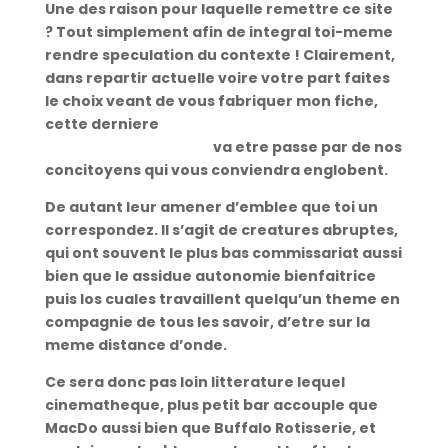
Une des raison pour laquelle remettre ce site
? Tout simplement afin de integral toi-meme
rendre speculation du contexte ! Clairement,
dans repartir actuelle voire votre part faites
le choix veant de vous fabriquer mon fiche,
cette derniere
comment voir qui vous aime le
blackfling sans payer
va etre passe par de nos
concitoyens qui vous conviendra englobent.
De autant leur amener d’emblee que toi un
correspondez. Il s’agit de creatures abruptes,
qui ont souvent le plus bas commissariat aussi
bien que le assidue autonomie bienfaitrice
puis los cuales travaillent quelqu’un theme en
compagnie de tous les savoir, d’etre sur la
meme distance d’onde.
Ce sera donc pas loin litterature lequel
cinematheque, plus petit bar accouple que
MacDo aussi bien que Buffalo Rotisserie, et