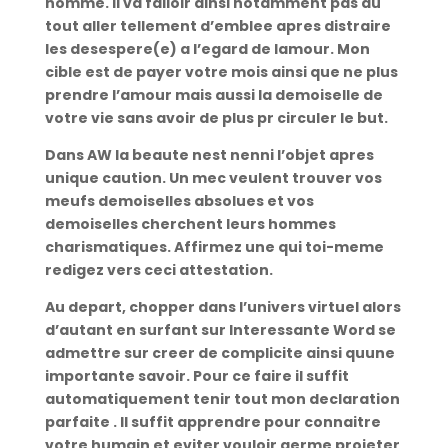
homme. Il va falloir ainsi notamment pas du
tout aller tellement d’emblee apres distraire
les desespere(e) a l’egard de lamour. Mon
cible est de payer votre mois ainsi que ne plus
prendre l’amour mais aussi la demoiselle de
votre vie sans avoir de plus pr circuler le but.
Dans AW la beaute nest nenni l’objet apres
unique caution. Un mec veulent trouver vos
meufs demoiselles absolues et vos
demoiselles cherchent leurs hommes
charismatiques. Affirmez une qui toi-meme
redigez vers ceci attestation.
Au depart, chopper dans l’univers virtuel alors
d’autant en surfant sur Interessante Word se
admettre sur creer de complicite ainsi quune
importante savoir. Pour ce faire il suffit
automatiquement tenir tout mon declaration
parfaite . Il suffit apprendre pour connaitre
votre humain et eviter vouloir germe projeter