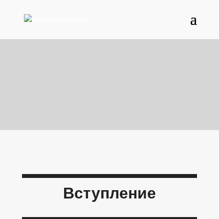
F.A.Q.
Вот несколько часто
задаваемых вопросов для
команды WebTech.
Вступление